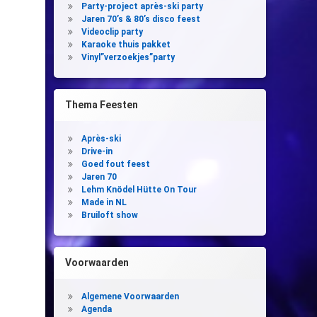
Party-project après-ski party
Jaren 70’s & 80’s disco feest
Videoclip party
Karaoke thuis pakket
Vinyl”verzoekjes”party
Thema Feesten
Après-ski
Drive-in
Goed fout feest
Jaren 70
Lehm Knödel Hütte On Tour
Made in NL
Bruiloft show
Voorwaarden
Algemene Voorwaarden
Agenda