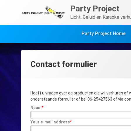
Ga
Party Project
naar
de
Licht, Geluid en Karaoke verh
inhoud
Party Project Home
Contact formulier
Heeft u vragen over de producten die wij verhuren of w
onderstaande formulier of bel 06-25427563 of via co
Naam
*
Your e-mail address
*